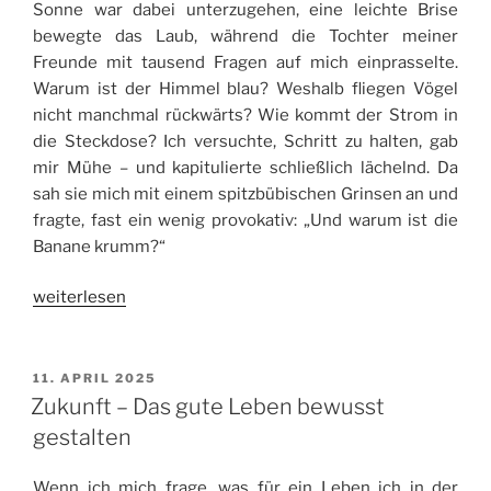
Sonne war dabei unterzugehen, eine leichte Brise
bewegte das Laub, während die Tochter meiner
Freunde mit tausend Fragen auf mich einprasselte.
Warum ist der Himmel blau? Weshalb fliegen Vögel
nicht manchmal rückwärts? Wie kommt der Strom in
die Steckdose? Ich versuchte, Schritt zu halten, gab
mir Mühe – und kapitulierte schließlich lächelnd. Da
sah sie mich mit einem spitzbübischen Grinsen an und
fragte, fast ein wenig provokativ: „Und warum ist die
Banane krumm?“
„Warum,
weiterlesen
Warum,
Warum?
Warum
VERÖFFENTLICHT
11. APRIL 2025
AM
ist
Zukunft – Das gute Leben bewusst
die
gestalten
Banane
krumm?“
Wenn ich mich frage, was für ein Leben ich in der