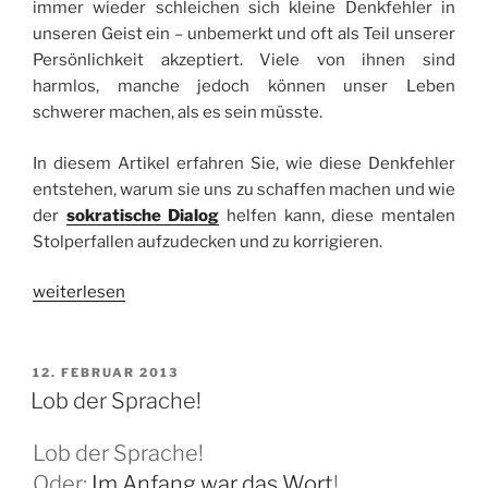
immer wieder schleichen sich kleine Denkfehler in
unseren Geist ein – unbemerkt und oft als Teil unserer
Persönlichkeit akzeptiert. Viele von ihnen sind
harmlos, manche jedoch können unser Leben
schwerer machen, als es sein müsste.
In diesem Artikel erfahren Sie, wie diese Denkfehler
entstehen, warum sie uns zu schaffen machen und wie
der
sokratische Dialog
helfen kann, diese mentalen
Stolperfallen aufzudecken und zu korrigieren.
„Denkfehler
weiterlesen
–
Gedankenbereinigung“
VERÖFFENTLICHT
12. FEBRUAR 2013
AM
Lob der Sprache!
Lob der Sprache!
Oder:
Im Anfang war das Wort
!