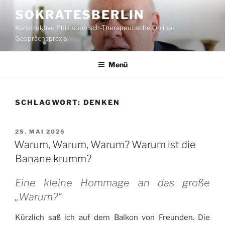
Zum
SOKRATESBERLIN
Inhalt
Konstruktive Philosophisch-Therapeutische Online-
springen
Gesprächspraxis
Menü
SCHLAGWORT:
DENKEN
VERÖFFENTLICHT
25. MAI 2025
AM
Warum, Warum, Warum? Warum ist die
Banane krumm?
Eine kleine Hommage an das große
„Warum?“
Kürzlich saß ich auf dem Balkon von Freunden. Die