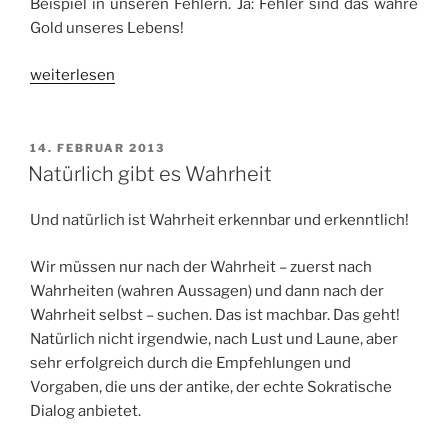
Beispiel in unseren Fehlern. Ja: Fehler sind das wahre
Gold unseres Lebens!
„Fehler
weiterlesen
sind
das
wahre
VERÖFFENTLICHT
14. FEBRUAR 2013
AM
Gold
Natürlich gibt es Wahrheit
unseres
Lebens“
Und natürlich ist Wahrheit erkennbar und erkenntlich!
Wir müssen nur nach der Wahrheit – zuerst nach
Wahrheiten (wahren Aussagen) und dann nach der
Wahrheit selbst – suchen. Das ist machbar. Das geht!
Natürlich nicht irgendwie, nach Lust und Laune, aber
sehr erfolgreich durch die Empfehlungen und
Vorgaben, die uns der antike, der echte Sokratische
Dialog anbietet.