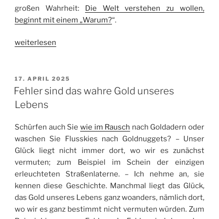
großen Wahrheit:
Die Welt verstehen zu wollen,
beginnt mit einem „Warum?
“.
„Warum
weiterlesen
ist
die
Banane
VERÖFFENTLICHT
17. APRIL 2025
AM
krumm?
Fehler sind das wahre Gold unseres
II“
Lebens
Schürfen auch Sie
wie im Rausch
nach Goldadern oder
waschen Sie Flusskies nach Goldnuggets? – Unser
Glück liegt nicht immer dort, wo wir es zunächst
vermuten; zum Beispiel im Schein der einzigen
erleuchteten Straßenlaterne. – Ich nehme an, sie
kennen diese Geschichte. Manchmal liegt das Glück,
das Gold unseres Lebens ganz woanders, nämlich dort,
wo wir es ganz bestimmt nicht vermuten würden. Zum