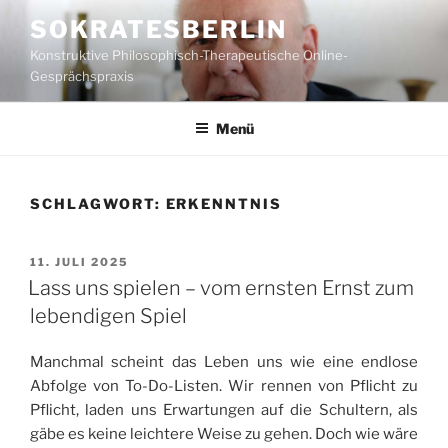
Zum
SOKRATESBERLIN
Inhalt
Konstruktive Philosophisch-Therapeutische Online-
springen
Gesprächspraxis
Menü
SCHLAGWORT:
ERKENNTNIS
VERÖFFENTLICHT
11. JULI 2025
AM
Lass uns spielen – vom ernsten Ernst zum
lebendigen Spiel
Manchmal scheint das Leben uns wie eine endlose
Abfolge von To-Do-Listen. Wir rennen von Pflicht zu
Pflicht, laden uns Erwartungen auf die Schultern, als
gäbe es keine leichtere Weise zu gehen. Doch wie wäre