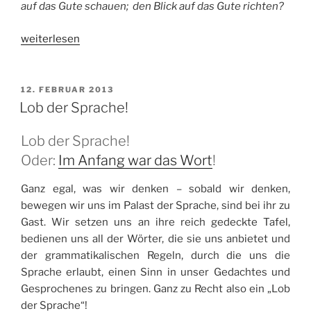
auf das Gute schauen; den Blick auf das Gute richten?
„Der
weiterlesen
Blick
auf
das
VERÖFFENTLICHT
12. FEBRUAR 2013
AM
Gute
Lob der Sprache!
in
politisch
Lob der Sprache!
verwirrenden
Oder:
Im Anfang war das Wort
!
Zeiten“
Ganz egal, was wir denken – sobald wir denken,
bewegen wir uns im Palast der Sprache, sind bei ihr zu
Gast. Wir setzen uns an ihre reich gedeckte Tafel,
bedienen uns all der Wörter, die sie uns anbietet und
der grammatikalischen Regeln, durch die uns die
Sprache erlaubt, einen Sinn in unser Gedachtes und
Gesprochenes zu bringen. Ganz zu Recht also ein „Lob
der Sprache“!