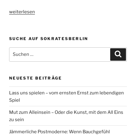
„Lob
weiterlesen
der
Sprache!“
SUCHE AUF SOKRATESBERLIN
Suchen
Suche
nach:
NEUESTE BEITRÄGE
Lass uns spielen – vom ernsten Ernst zum lebendigen
Spiel
Mut zum Alleinsein – Oder die Kunst, mit dem All Eins
zu sein
Jämmerliche Postmoderne: Wenn Bauchgefühl