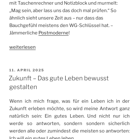
mit Taschenrechner und Notizblock und murmelt:
„Mag sein, aber lass uns das doch mal prüfen.“ So
ähnlich sieht unsere Zeit aus – nur dass das
Bauchgefühl meistens den WG-Schlüssel hat. –
Jämmerliche
Postmoderne
!
„Jämmerliche
weiterlesen
Postmoderne:
Wenn
Bauchgefühl
VERÖFFENTLICHT
11. APRIL 2025
AM
Vernunft
Zukunft – Das gute Leben bewusst
ausknockt“
gestalten
Wenn ich mich frage, was für ein Leben ich in der
Zukunft erleben möchte, so wird meine Antwort ganz
natürlich sein: Ein gutes Leben. Und nicht nur ich
werde so antworten, sondern sondern sicherlich
werden alle oder zumindest die meisten so antworten:
Ich will ein gutes Leben leben.