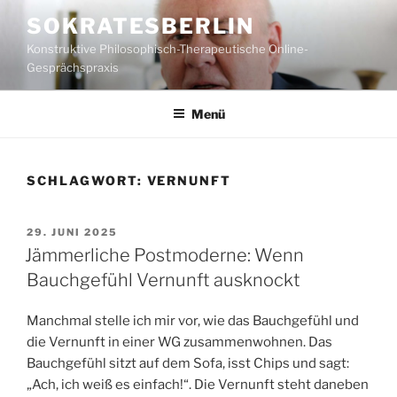
Zum
SOKRATESBERLIN
Inhalt
Konstruktive Philosophisch-Therapeutische Online-
springen
Gesprächspraxis
Menü
SCHLAGWORT:
VERNUNFT
VERÖFFENTLICHT
29. JUNI 2025
AM
Jämmerliche Postmoderne: Wenn
Bauchgefühl Vernunft ausknockt
Manchmal stelle ich mir vor, wie das Bauchgefühl und
die Vernunft in einer WG zusammenwohnen. Das
Bauchgefühl sitzt auf dem Sofa, isst Chips und sagt:
„Ach, ich weiß es einfach!“. Die Vernunft steht daneben