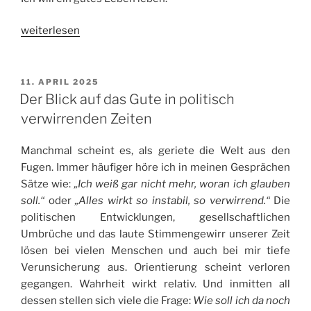
„Zukunft
weiterlesen
–
Das
gute
VERÖFFENTLICHT
11. APRIL 2025
AM
Leben
Der Blick auf das Gute in politisch
bewusst
verwirrenden Zeiten
gestalten“
Manchmal scheint es, als geriete die Welt aus den
Fugen. Immer häufiger höre ich in meinen Gesprächen
Sätze wie:
„Ich weiß gar nicht mehr, woran ich glauben
soll.“
oder
„Alles wirkt so instabil, so verwirrend.“
Die
politischen Entwicklungen, gesellschaftlichen
Umbrüche und das laute Stimmengewirr unserer Zeit
lösen bei vielen Menschen und auch bei mir tiefe
Verunsicherung aus. Orientierung scheint verloren
gegangen. Wahrheit wirkt relativ. Und inmitten all
dessen stellen sich viele die Frage:
Wie soll ich da noch