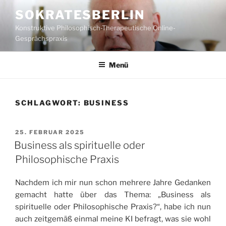
Zum
SOKRATESBERLIN
Inhalt
Konstruktive Philosophisch-Therapeutische Online-
springen
Gesprächspraxis
Menü
SCHLAGWORT:
BUSINESS
VERÖFFENTLICHT
25. FEBRUAR 2025
AM
Business als spirituelle oder
Philosophische Praxis
Nachdem ich mir nun schon mehrere Jahre Gedanken
gemacht hatte über das Thema: „Business als
spirituelle oder Philosophische Praxis?“, habe ich nun
auch zeitgemäß einmal meine KI befragt, was sie wohl