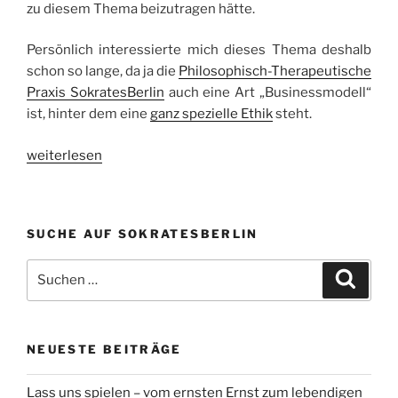
zu diesem Thema beizutragen hätte.
Persönlich interessierte mich dieses Thema deshalb
schon so lange, da ja die
Philosophisch-Therapeutische
Praxis SokratesBerlin
auch eine Art „Businessmodell“
ist, hinter dem eine
ganz spezielle Ethik
steht.
„Business
weiterlesen
als
spirituelle
oder
SUCHE AUF SOKRATESBERLIN
Philosophische
Praxis“
Suchen
Suche
nach:
NEUESTE BEITRÄGE
Lass uns spielen – vom ernsten Ernst zum lebendigen